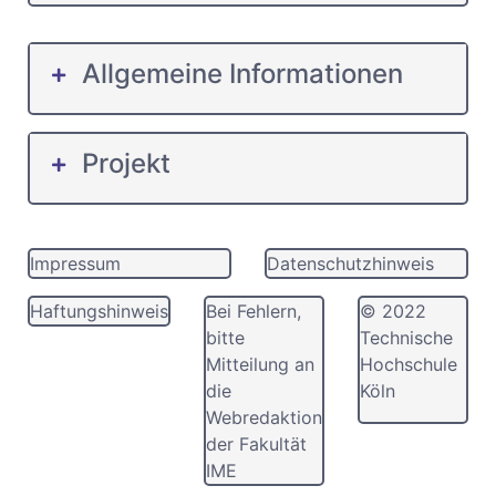
Allgemeine Informationen
Projekt
Impressum
Datenschutzhinweis
Haftungshinweis
Bei Fehlern,
© 2022
bitte
Technische
Mitteilung an
Hochschule
die
Köln
Webredaktion
der Fakultät
IME