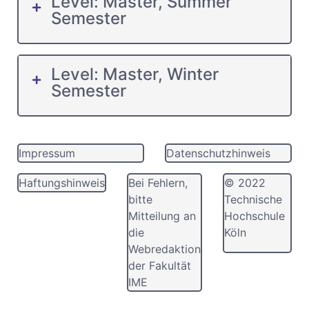
Level: Master, Summer
Semester
Level: Master, Winter
Semester
Impressum
Datenschutzhinweis
Haftungshinweis
Bei Fehlern,
© 2022
bitte
Technische
Mitteilung an
Hochschule
die
Köln
Webredaktion
der Fakultät
IME