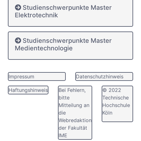
Studienschwerpunkte Master
Elektrotechnik
Studienschwerpunkte Master
Medientechnologie
Impressum
Datenschutzhinweis
Haftungshinweis
Bei Fehlern,
© 2022
bitte
Technische
Mitteilung an
Hochschule
die
Köln
Webredaktion
der Fakultät
IME