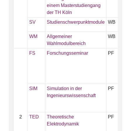
einem Masterstudiengang
der TH Köln
SV
Studienschwerpunktmodule
WB
1
WM
Allgemeiner
WB
5
Wahlmodulbereich
FS
Forschungsseminar
PF
1
SIM
Simulation in der
PF
5
Ingenieurswissenschaft
2
TED
Theoretische
PF
5
Elektrodynamik