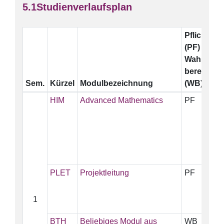
Studienverlaufsplan
Pflicht
E
(PF)
Wahl-
bereich
Sem.
Kürzel
Modulbezeichnung
(WB)
HIM
Advanced Mathematics
PF
5
PLET
Projektleitung
PF
5
1
BTH
Beliebiges Modul aus
WB
5