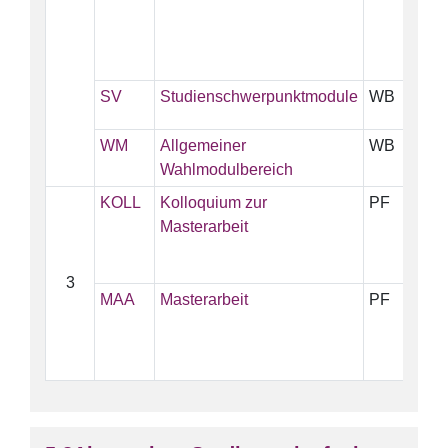
SV
Studienschwerpunktmodule
WB
5
WM
Allgemeiner
WB
5
Wahlmodulbereich
KOLL
Kolloquium zur
PF
3
Masterarbeit
3
MAA
Masterarbeit
PF
2