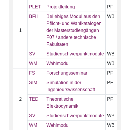
PLET
Projektleitung
PF
5
BFH
Beliebiges Modul aus den
WB
5
Pflicht- und Wahlkatalogen
1
der Masterstudiengängen
F07 / andere technische
Fakultäten
SV
Studienschwerpunktmodule
WB
1
WM
Wahlmodul
WB
5
FS
Forschungsseminar
PF
1
SIM
Simulation in der
PF
5
Ingenieurswissenschaft
2
TED
Theoretische
PF
5
Elektrodynamik
SV
Studienschwerpunktmodule
WB
5
WM
Wahlmodul
WB
5