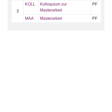
KOLL
Kolloquium zur
PF
3
Masterarbeit
3
MAA
Masterarbeit
PF
2