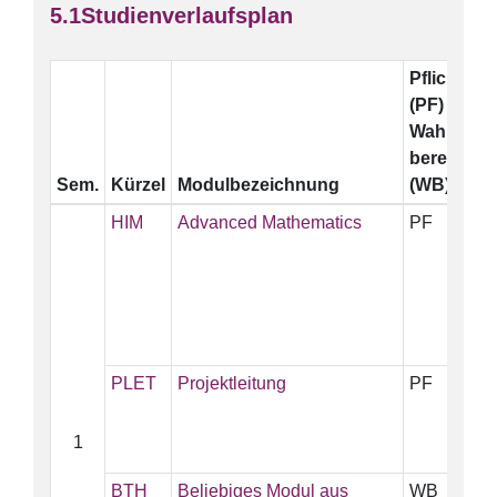
Studienverlaufsplan
Pflicht
E
(PF)
Wahl-
bereich
Sem.
Kürzel
Modulbezeichnung
(WB)
HIM
Advanced Mathematics
PF
5
PLET
Projektleitung
PF
5
1
BTH
Beliebiges Modul aus
WB
5