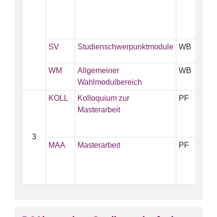
SV
Studienschwerpunktmodule
WB
5
WM
Allgemeiner
WB
5
Wahlmodulbereich
KOLL
Kolloquium zur
PF
3
Masterarbeit
3
MAA
Masterarbeit
PF
2