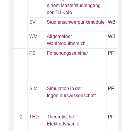
einem Masterstudiengang
der TH Köln
SV
Studienschwerpunktmodule
WB
1
WM
Allgemeiner
WB
5
Wahlmodulbereich
FS
Forschungsseminar
PF
1
SIM
Simulation in der
PF
5
Ingenieurswissenschaft
2
TED
Theoretische
PF
5
Elektrodynamik