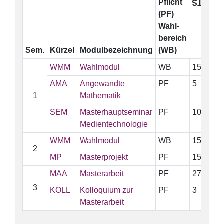
Pflicht
ECTS
(PF)
Wahl-
bereich
Sem.
Kürzel
Modulbezeichnung
(WB)
WMM
Wahlmodul
WB
15
AMA
Angewandte
PF
5
1
Mathematik
SEM
Masterhauptseminar
PF
10
Medientechnologie
WMM
Wahlmodul
WB
15
2
MP
Masterprojekt
PF
15
MAA
Masterarbeit
PF
27
3
KOLL
Kolloquium zur
PF
3
Masterarbeit