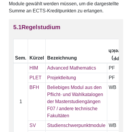
Module gewählt werden müssen, um die dargestellte
Summe an ECTS-Kreditpunkten zu erlangen.
Regelstudium
(W
Wahlberei
Sem.
Kürzel
Bezeichnung
Pflicht (
HIM
Advanced Mathematics
PF
PLET
Projektleitung
PF
BFH
Beliebiges Modul aus den
WB
Pflicht- und Wahlkatalogen
1
der Masterstudiengängen
F07 / andere technische
Fakultäten
SV
Studienschwerpunktmodule
WB