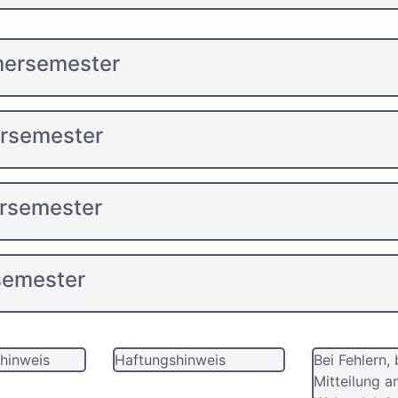
mersemester
ersemester
rsemester
semester
hinweis
Haftungshinweis
Bei Fehlern, 
Mitteilung a