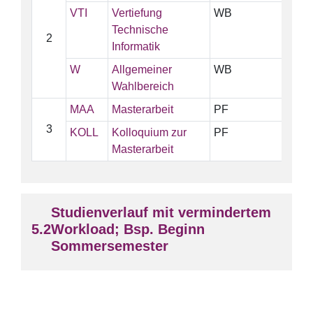
VTI
Vertiefung
WB
1
Technische
2
Informatik
W
Allgemeiner
WB
1
Wahlbereich
MAA
Masterarbeit
PF
2
3
KOLL
Kolloquium zur
PF
Masterarbeit
Studienverlauf mit vermindertem
Workload; Bsp. Beginn
Sommersemester