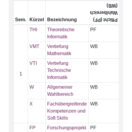
(WB)
Wahlbereich
Sem.
Kürzel
Bezeichnung
ECT
Pflicht (PF)
THI
Theoretische
PF
Informatik
VMT
Vertiefung
WB
Mathematik
VTI
Vertiefung
WB
Technische
1
Informatik
W
Allgemeiner
WB
1
Wahlbereich
X
Fachübergreifende
WB
Kompetenzen und
Soft Skills
FP
Forschungsprojekt
PF
1