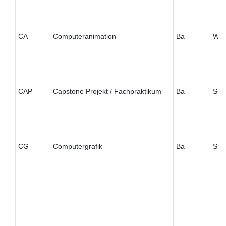
CA
Computeranimation
Ba
W
CAP
Capstone Projekt / Fachpraktikum
Ba
S+
CG
Computergrafik
Ba
S