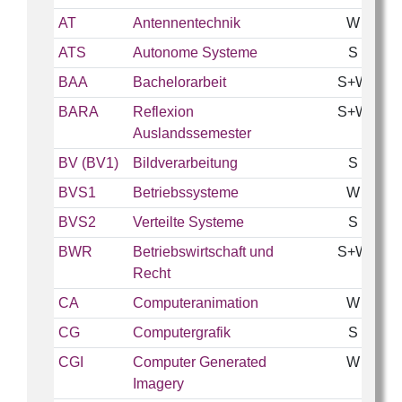
AT
Antennentechnik
W
ATS
Autonome Systeme
S
BAA
Bachelorarbeit
S+W
BARA
Reflexion
S+W
Auslandssemester
BV (BV1)
Bildverarbeitung
S
BVS1
Betriebssysteme
W
BVS2
Verteilte Systeme
S
BWR
Betriebswirtschaft und
S+W
Recht
CA
Computeranimation
W
CG
Computergrafik
S
CGI
Computer Generated
W
Imagery