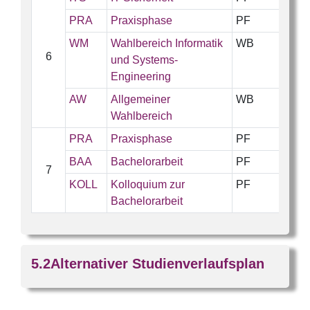
PRA
Praxisphase
PF
WM
Wahlbereich Informatik
WB
6
und Systems-
Engineering
AW
Allgemeiner
WB
Wahlbereich
PRA
Praxisphase
PF
BAA
Bachelorarbeit
PF
7
KOLL
Kolloquium zur
PF
Bachelorarbeit
Alternativer Studienverlaufsplan