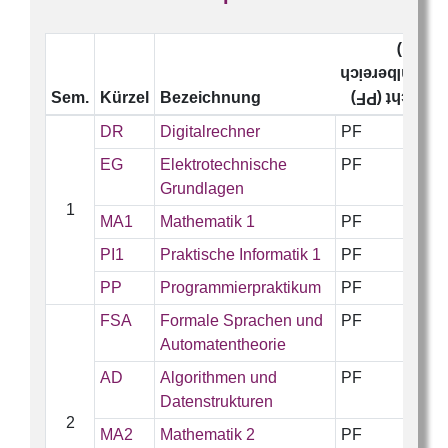
(WB)
Wahlbereich
Sem.
Kürzel
Bezeichnung
Pflicht (PF)
DR
Digitalrechner
PF
EG
Elektrotechnische
PF
Grundlagen
1
MA1
Mathematik 1
PF
PI1
Praktische Informatik 1
PF
PP
Programmierpraktikum
PF
FSA
Formale Sprachen und
PF
Automatentheorie
AD
Algorithmen und
PF
Datenstrukturen
2
MA2
Mathematik 2
PF