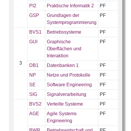
PI2
Praktische Informatik 2
PF
GSP
Grundlagen der
PF
Systemprogrammierung
BVS1
Betriebssysteme
PF
GUI
Graphische
PF
Oberflächen und
Interaktion
3
DB1
Datenbanken 1
PF
NP
Netze und Protokolle
PF
SE
Software Engineering
PF
SIG
Signalverarbeitung
PF
BVS2
Verteilte Systeme
PF
AGE
Agile Systems
PF
Engineering
BWR
Betriebswirtschaft und
PF