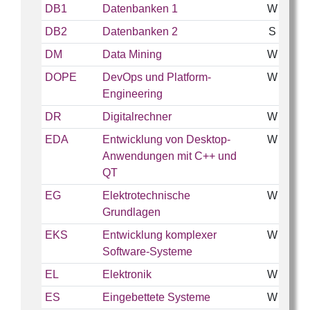
DB1
Datenbanken 1
W
DB2
Datenbanken 2
S
DM
Data Mining
W
DOPE
DevOps und Platform-
W
Engineering
DR
Digitalrechner
W
EDA
Entwicklung von Desktop-
W
Anwendungen mit C++ und
QT
EG
Elektrotechnische
W
Grundlagen
EKS
Entwicklung komplexer
W
Software-Systeme
EL
Elektronik
W
ES
Eingebettete Systeme
W