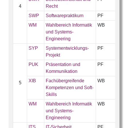
4
Recht
SWP
Softwarepraktikum
PF
WM
Wahlbereich Informatik
WB
und Systems-
Engineering
SYP
Systementwicklungs-
PF
Projekt
PUK
Präsentation und
PF
Kommunikation
XIB
Fachübergreifende
WB
5
Kompetenzen und Soft-
Skills
WM
Wahlbereich Informatik
WB
und Systems-
Engineering
ITS
IT-Sicherheit
PF