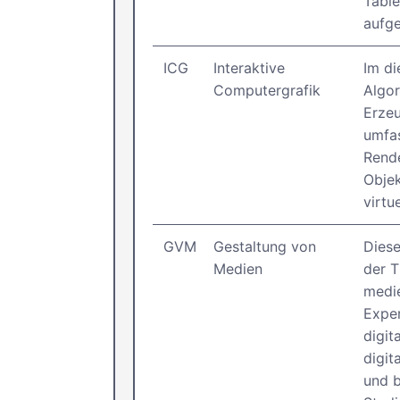
Table
aufge
ICG
Interaktive
Im di
Computergrafik
Algor
Erzeu
umfas
Rende
Objek
virtue
GVM
Gestaltung von
Diese
Medien
der 
medie
Expe
digit
digit
und b