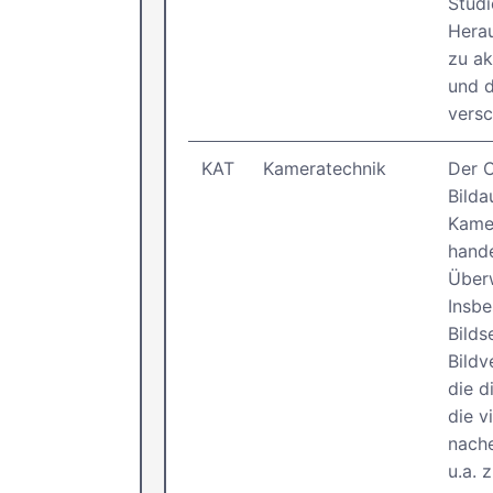
Studi
Herau
zu ak
und d
versc
KAT
Kameratechnik
Der C
Bilda
Kamer
hande
Über
Insbe
Bilds
Bildv
die d
die v
nache
u.a. 