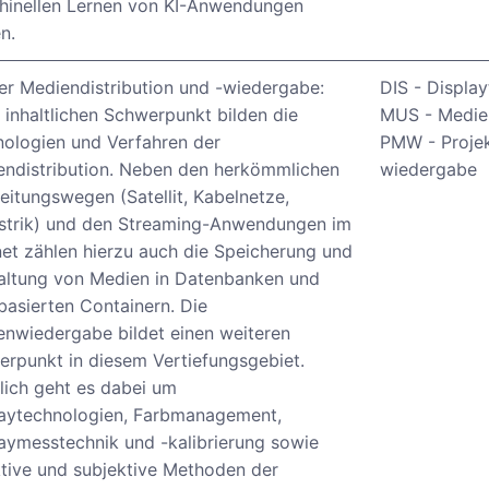
hinellen Lernen von KI-Anwendungen
n.
er Mediendistribution und -wiedergabe:
DIS - Displa
 inhaltlichen Schwerpunkt bilden die
MUS - Medie
ologien und Verfahren der
PMW - Projek
ndistribution. Neben den herkömmlichen
wiedergabe
eitungswegen (Satellit, Kabelnetze,
estrik) und den Streaming-Anwendungen im
net zählen hierzu auch die Speicherung und
altung von Medien in Datenbanken und
basierten Containern. Die
nwiedergabe bildet einen weiteren
rpunkt in diesem Vertiefungsgebiet.
tlich geht es dabei um
laytechnologien, Farbmanagement,
aymesstechnik und -kalibrierung sowie
tive und subjektive Methoden der