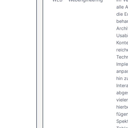
alle 
die E
behan
Archi
Usabi
Kont
reich
Techn
Impl
anpas
hin z
Inter
abge
viele
hierb
fügen
Spek