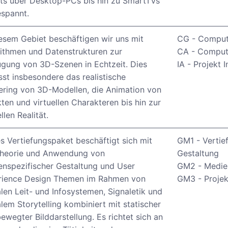
ts über Desktop-PCs bis hin zu SmartTVs
spannt.
esem Gebiet beschäftigen wir uns mit
CG - Comput
ithmen und Datenstrukturen zur
CA - Comput
gung von 3D-Szenen in Echtzeit. Dies
IA - Projekt 
st insbesondere das realistische
ring von 3D-Modellen, die Animation von
ten und virtuellen Charakteren bis hin zur
llen Realität.
s Vertiefungspaket beschäftigt sich mit
GM1 - Vertie
Theorie und Anwendung von
Gestaltung
nspezifischer Gestaltung und User
GM2 - Medien
rience Design Themen im Rahmen von
GM3 - Proje
alen Leit- und Infosystemen, Signaletik und
alem Storytelling kombiniert mit statischer
ewegter Bilddarstellung. Es richtet sich an