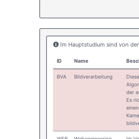
Im Hauptstudium sind von den 
ID
Name
Besc
BVA
Bildverarbeitung
Diese
Algor
der a
Es ri
einen
Kame
bildv
WEB
Webengineering
Im V