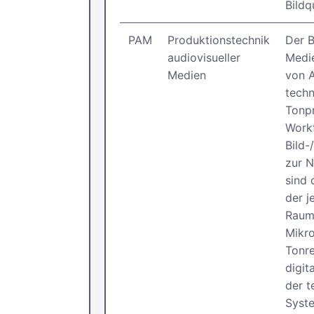
Bildq
PAM
Produktionstechnik
Der B
audiovisueller
Medie
Medien
von 
techn
Tonpr
Workf
Bild-
zur 
sind 
der j
Raume
Mikr
Tonr
digit
der t
Syste