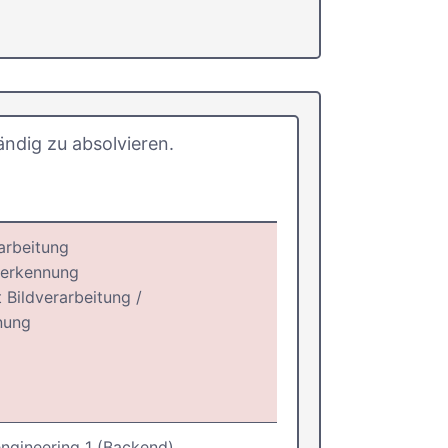
ndig zu absolvieren.
arbeitung
rerkennung
 Bildverarbeitung /
nung
gineering 1 (Backend)