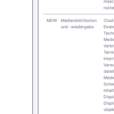
masc
nutze
MDW
Mediendistribution
Clust
und -wiedergabe
Einen
Techn
Medie
Verbr
Terr
Inter
Verw
datei
Medie
Schwe
Inhal
Disp
Displ
objek