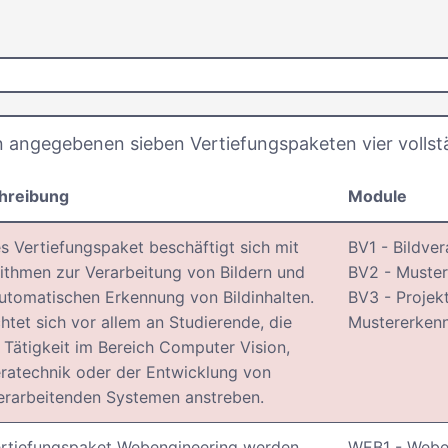
angegebenen sieben Vertiefungspaketen vier vollstä
hreibung
Module
s Vertiefungspaket beschäftigt sich mit
BV1 - Bildver
ithmen zur Verarbeitung von Bildern und
BV2 - Muste
utomatischen Erkennung von Bildinhalten.
BV3 - Projekt
chtet sich vor allem an Studierende, die
Mustererken
 Tätigkeit im Bereich Computer Vision,
ratechnik oder der Entwicklung von
erarbeitenden Systemen anstreben.
ertiefungspaket Webengineering werden
WEB1 - Weben