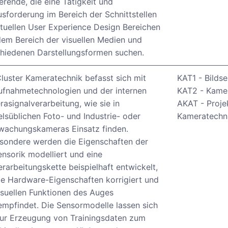
erende, die eine Tätigkeit und
sforderung im Bereich der Schnittstellen
tuellen User Experience Design Bereichen
em Bereich der visuellen Medien und
hiedenen Darstellungsformen suchen.
luster Kameratechnik befasst sich mit
KAT1 - Bilds
ufnahmetechnologien und der internen
KAT2 - Kame
asignalverarbeitung, wie sie in
AKAT - Proj
lsüblichen Foto- und Industrie- oder
Kameratechn
wachungskameras Einsatz finden.
sondere werden die Eigenschaften der
ensorik modelliert und eine
erarbeitungskette beispielhaft entwickelt,
ie Hardware-Eigenschaften korrigiert und
isuellen Funktionen des Auges
mpfindet. Die Sensormodelle lassen sich
zur Erzeugung von Trainingsdaten zum