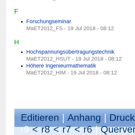
F
Forschungseminar
MaET2012_FS - 19 Jul 2018 - 08:12
H
Hochspannungsübertragungstechnik
MaET2012_HSUT - 19 Jul 2018 - 08:12
Höhere Ingenieurmathematik
MaET2012_HIM - 19 Jul 2018 - 08:12
E
ditieren
|
A
nhang
|
Druck
r9
<
r8
<
r7
<
r6
|
Querver